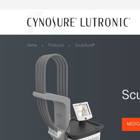
Home
Products
SculpSure®
Sc
MEDIC