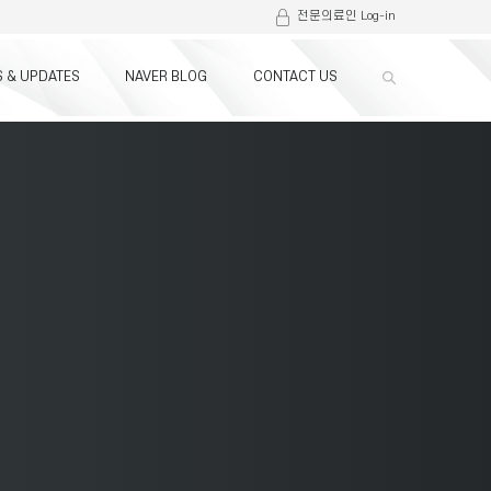
전문의료인 Log-in
 & UPDATES
NAVER BLOG
CONTACT US