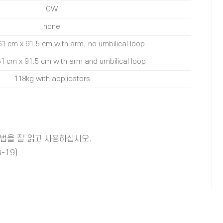
CW
none
61 cm x 91.5 cm with arm, no umbilical loop
1 cm x 91.5 cm with arm and umbilical loop
118kg with applicators
법을 잘 읽고 사용하십시오.
-19)