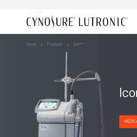
Home
Products
Icon™
Ic
MEDIC