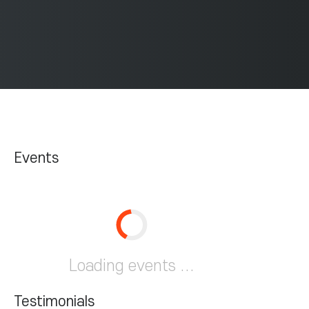
Events
Loading events ...
Testimonials