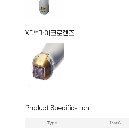
XD™마이크로렌즈
Product Specification
Type
MaxG