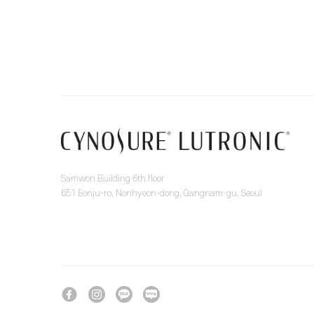
Samwon Building 6th floor
651 Eonju-ro, Nonhyeon-dong, Gangnam-gu, Seoul