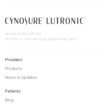
Samwon Building 6th floor
651 Eonju-ro, Nonhyeon-dong, Gangnam-gu, Seoul
Providers
Products
News & Updates
Patients
Blog