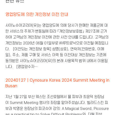
관련 뉴스
영업양도에 의한 개인정보 이전 안내
사이노슈어코리아(유)는 영업양도에 의해 당사가 판매한 제품군에 대
한 서비스의 주체가 변동됨에 따라 「개인정보보호법」 제27조에 근거
하여 고객님의 개인정보 이전에 관한 사전 안내를 드립니다. 고객님의
개인정보는 2026년 06월 01일부로 ㈜루트로닉으로 이전될 예정입니
다. [이전되는 개인정보 항목] 성명(상호), 연락처(전화번호, 이메
일), 주소, 제품 구매 및 서비스 이력 등 이전대상 개인정보는 기존에
동의받은 사이노슈어코리아(유)의 본래 사용목적 범위 내에서 이용됩
니다. [영업양수자…
20240127 | Cynosure Korea 2024 Summit Meeting in
Busan
지난 1월 27일 부산 웨스틴 조선호텔에서 뮬 피부과 최윤덕 원장님
이 Summit Meeting 행사의 좌장을 맡아주셨습니다. 빌라드스킨 피
부과 박영운 원장님의 피코슈어 강의: A Magical Sword, Picosure
as a practical tip to Solve Difficult Problems와, 더웰 피부