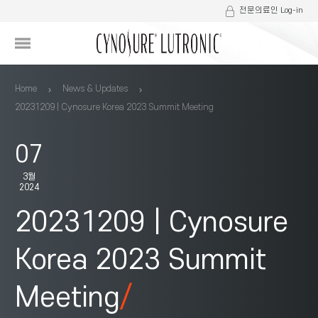
전문의료인 Log-in
Home
News & Updates
20231209 | Cynosure Korea 2023 Summit Meeting
07
3월
2024
20231209 | Cynosure
Korea 2023 Summit
Meeting