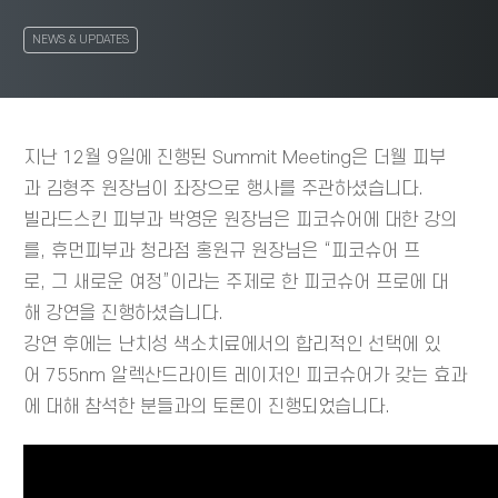
NEWS & UPDATES
지난
12
월
9
일에
진행된
Summit Meeting
은
더웰
피부
과
김형주
원장님이
좌장으로
행사를
주관하셨습니다
.
빌라드스킨
피부과
박영운
원장님은
피코슈어에
대한
강의
를
,
휴먼피부과
청라점
홍원규
원장님은
“피코슈어
프
로
,
그
새로운
여정”이라는
주제로
한
피코슈어
프로에
대
해
강연을
진행하셨습니다
.
강연
후에는
난치성
색소치료에서의
합리적인 선택에 있
어 755nm 알렉산드라이트 레이저인 피코슈어가 갖는 효과
에 대해 참석한 분들과의 토론이 진행되었습니다.